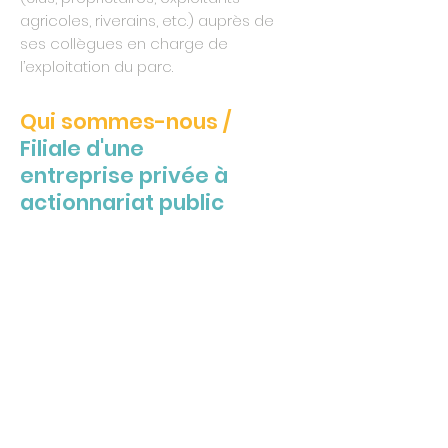
agricoles, riverains, etc.) auprès de
ses collègues en charge de
l’exploitation du parc.
Qui sommes-nous /
Filiale d'une
entreprise privée à
actionnariat public
Elicio appartient à 100% au groupe Nethys,
acteur majeur de l’énergie et des
télécommunications en Wallonie. Héritière
de l’Association Liégeoise d’Electricité fondée
en 1923, Nethys détient un actionnariat
majoritairement public. La société est
détenue à plus de 99% par la Province de
Liège et 76 communes de cette même
province.
N'hésitez pas à contacter